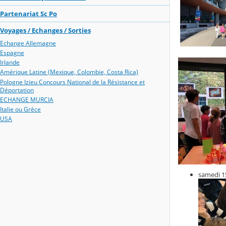
Partenariat Sc Po
Voyages / Echanges / Sorties
Echange Allemagne
Espagne
Irlande
Amérique Latine (Mexique, Colombie, Costa Rica)
Pologne Izieu Concours National de la Résistance et
Déportation
ECHANGE MURCIA
Italie ou Grèce
USA
samedi 15