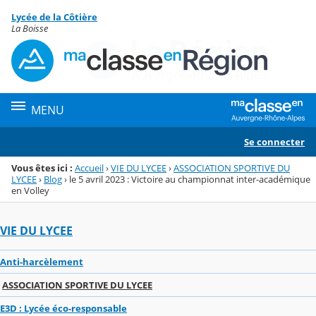
Panneau de gestion des cookies
Lycée de la Côtière
Menu de la rubrique
Contenu
La Boisse
MENU
Se connecter
Vous êtes ici :
Accueil
›
VIE DU LYCEE
›
ASSOCIATION SPORTIVE DU
LYCEE
›
Blog
›
le 5 avril 2023 : Victoire au championnat inter-académique
en Volley
VIE DU LYCEE
Anti-harcèlement
ASSOCIATION SPORTIVE DU LYCEE
E3D : Lycée éco-responsable