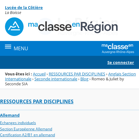
Panneau de gestion des cookies
Lycée de la Côtière
Menu de la rubrique
Contenu
La Boisse
MENU
Se connecter
Vous êtes ici :
Accueil
›
RESSOURCES PAR DISCIPLINES
›
Anglais Section
Internationale
›
Seconde internationale
›
Blog
›
Romeo & Juliet by
Seconde SIA
RESSOURCES PAR DISCIPLINES
Allemand
Echanges individuels
Section Européenne Allemand
Certification A2/B1 en allemand