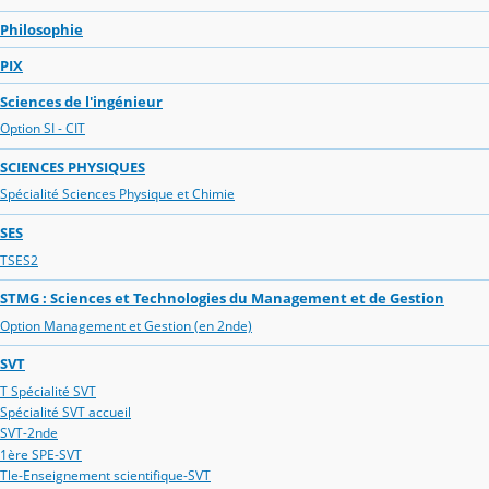
Philosophie
PIX
Sciences de l'ingénieur
Option SI - CIT
SCIENCES PHYSIQUES
Spécialité Sciences Physique et Chimie
SES
TSES2
STMG : Sciences et Technologies du Management et de Gestion
Option Management et Gestion (en 2nde)
SVT
T Spécialité SVT
Spécialité SVT accueil
SVT-2nde
1ère SPE-SVT
Tle-Enseignement scientifique-SVT