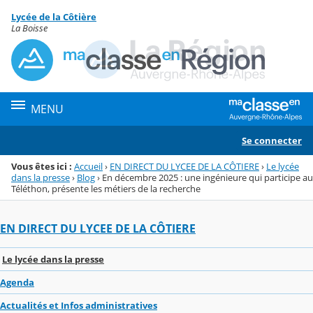
Panneau de gestion des cookies
Lycée de la Côtière
Menu de la rubrique
Contenu
La Boisse
MENU
Se connecter
Vous êtes ici :
Accueil
›
EN DIRECT DU LYCEE DE LA CÔTIERE
›
Le lycée
dans la presse
›
Blog
›
En décembre 2025 : une ingénieure qui participe au
Téléthon, présente les métiers de la recherche
EN DIRECT DU LYCEE DE LA CÔTIERE
Le lycée dans la presse
Agenda
Actualités et Infos administratives