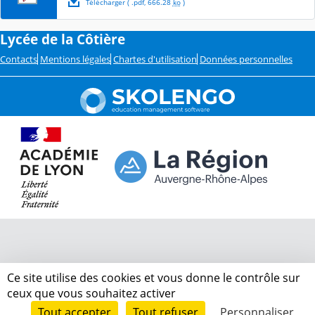
Télécharger
( .
pdf
,
666.28
ko
)
Lycée de la Côtière
Contacts
Mentions légales
Chartes d'utilisation
Données personnelles
Ce site utilise des cookies et vous donne le contrôle sur
ceux que vous souhaitez activer
Tout accepter
Tout refuser
Personnaliser