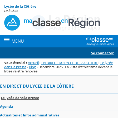
Panneau de gestion des cookies
Lycée de la Côtière
Menu de la rubrique
Contenu
La Boisse
MENU
Se connecter
Vous êtes ici :
Accueil
›
EN DIRECT DU LYCEE DE LA CÔTIERE
›
Le lycée
dans la presse
›
Blog
›
Décembre 2025 : La Piste d'athlétisme devant le
lycée va être rénovée
EN DIRECT DU LYCEE DE LA CÔTIERE
Le lycée dans la presse
Agenda
Actualités et Infos administratives