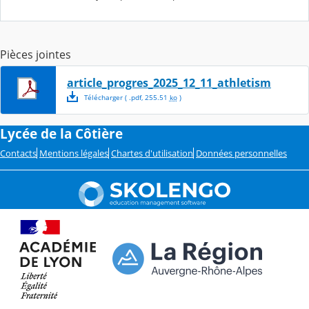
Pièces jointes
article_progres_2025_12_11_athletism
Télécharger
( .
pdf
,
255.51
ko
)
Lycée de la Côtière
Contacts
Mentions légales
Chartes d'utilisation
Données personnelles