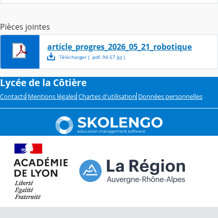
Pièces jointes
article_progres_2026_05_21_robotique
Télécharger
( .
pdf
,
94.57
ko
)
Lycée de la Côtière
Contacts
Mentions légales
Chartes d'utilisation
Données personnelles