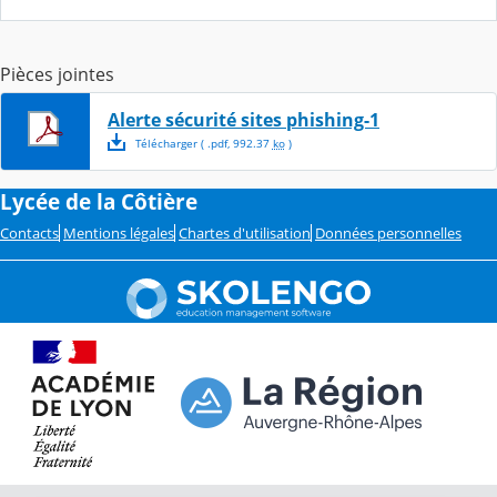
Pièces jointes
Alerte sécurité sites phishing-1
Télécharger
( .
pdf
,
992.37
ko
)
Lycée de la Côtière
Contacts
Mentions légales
Chartes d'utilisation
Données personnelles