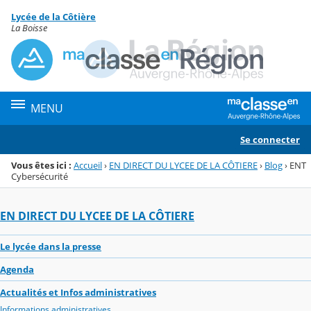
Panneau de gestion des cookies
Lycée de la Côtière
Menu de la rubrique
Contenu
La Boisse
MENU
Se connecter
Vous êtes ici :
Accueil
›
EN DIRECT DU LYCEE DE LA CÔTIERE
›
Blog
›
ENT
Cybersécurité
EN DIRECT DU LYCEE DE LA CÔTIERE
Le lycée dans la presse
Agenda
Actualités et Infos administratives
Informations administratives