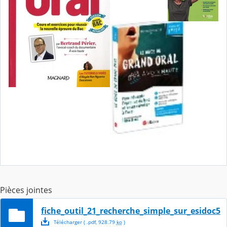
Pièces jointes
fiche_outil_21_recherche_simple_sur_esidoc5
Télécharger
( .
pdf
,
928.79
ko
)