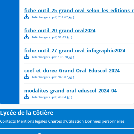
fiche_outil_25_grand_oral_selon_les_editions
Télécharger
( .
pdf
,
731.62
ko
)
fiche_outil_20_grand_oral2024
Télécharger
( .
pdf
,
91.49
ko
)
fiche_outil_27_grand_oral_infographie2024
Télécharger
( .
pdf
,
108.70
ko
)
coef_et_duree_Grand_Oral_Eduscol_2024
Télécharger
( .
pdf
,
948.87
ko
)
modalites_grand_oral_eduscol_2024_04
Télécharger
( .
pdf
,
48.84
ko
)
Lycée de la Côtière
Contacts
Mentions légales
Chartes d'utilisation
Données personnelles