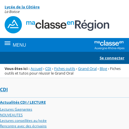
Panneau de gestion des cookies
Lycée de la Côtière
Menu de la rubrique
Contenu
La Boisse
MENU
Se connecter
Vous êtes ici :
Accueil
›
CDI
›
Fiches outils
›
Grand Oral
›
Blog
›
Fiches
outils et tutos pour réussir le Grand Oral
CDI
Actualités CDI / LECTURE
Lectures Gagnantes
NOUVEAUTES
Lectures conseillées au lycée
Rencontre avec des écrivains