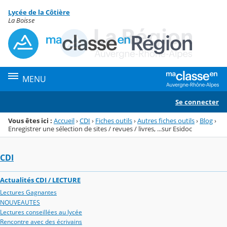
Panneau de gestion des cookies
Lycée de la Côtière
Menu de la rubrique
Contenu
La Boisse
MENU
Se connecter
Vous êtes ici :
Accueil
›
CDI
›
Fiches outils
›
Autres fiches outils
›
Blog
›
Enregistrer une sélection de sites / revues / livres, ...sur Esidoc
CDI
Actualités CDI / LECTURE
Lectures Gagnantes
NOUVEAUTES
Lectures conseillées au lycée
Rencontre avec des écrivains