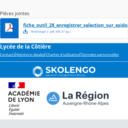
Pièces jointes
fiche_outil_28_enregistrer_selection_sur_esido
Télécharger
( .
pdf
,
405.37
ko
)
Lycée de la Côtière
Contacts
Mentions légales
Chartes d'utilisation
Données personnelles