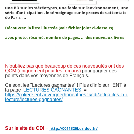
une BD sur les stéréotypes, une fable sur l'environnement, une
série d'anticipation , le témoignage sur le procès des attentats
de Paris, ...
Découvrez la liste illustrée (voir fichier joint ci-dessous)
avec photo, résumé, nombre de pages, ... des nouveaux livres
N'oubliez pas que beaucoup de ces nouveautés ont des
QCM (uniquement pour les romans)
pour gagner des
points dans vos moyennes de Français.
Ce sont les "Lectures gagnantes" ! Plus d'info sur l'ENT à
la page
LECTURES GAGNANTES
=
https://cotiere.ent.auvergnerhonealpes.fr/cdi/actualites-cdi-
lecture/lectures-gagnantes/
Sur le site du CDI =
http://0011326l.esidoc.fr/