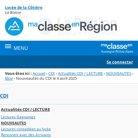
Panneau de gestion des cookies
Lycée de la Côtière
Menu de la rubrique
Contenu
La Boisse
MENU
Se connecter
Vous êtes ici :
Accueil
›
CDI
›
Actualités CDI / LECTURE
›
NOUVEAUTES
›
Blog
›
Nouveautés du CDI le 4 avril 2025
CDI
Actualités CDI / LECTURE
Lectures Gagnantes
NOUVEAUTES
Lectures conseillées au lycée
Rencontre avec des écrivains