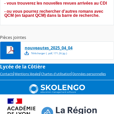
- vous trouverez les nouvelles revues arrivées au CDI
- ou vous pourrez rechercher d'autres romans avec
QCM (en tapant QCM) dans la barre de recherche.
Pièces jointes
nouveautes_2025_04_04
Télécharger
( .
pdf
,
171.26
ko
)
Lycée de la Côtière
Contacts
Mentions légales
Chartes d'utilisation
Données personnelles