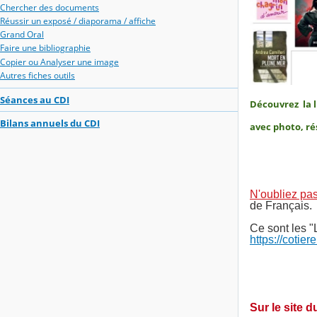
Chercher des documents
Réussir un exposé / diaporama / affiche
Grand Oral
Faire une bibliographie
Copier ou Analyser une image
Autres fiches outils
Séances au CDI
Découvrez la li
Bilans annuels du CDI
avec photo, ré
N'oubliez pa
de Français.
Ce sont les "
https://cotie
Sur le site 