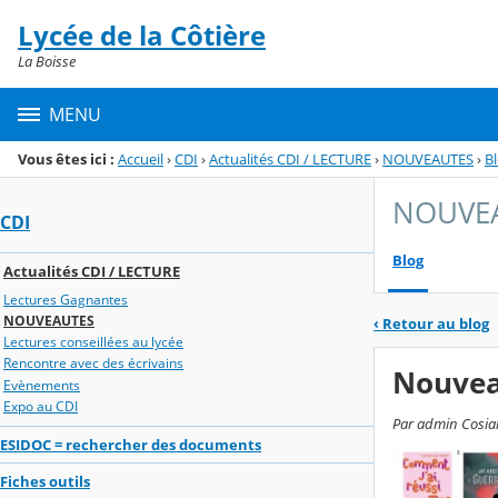
Panneau de gestion des cookies
Lycée de la Côtière
Menu de la rubrique
Contenu
La Boisse
MENU
Vous êtes ici :
Accueil
›
CDI
›
Actualités CDI / LECTURE
›
NOUVEAUTES
›
B
NOUVE
CDI
Blog
Actualités CDI / LECTURE
Lectures Gagnantes
NOUVEAUTES
‹
Retour au blog
Lectures conseillées au lycée
Rencontre avec des écrivains
Nouvea
Evènements
Expo au CDI
Par admin Cosial
ESIDOC = rechercher des documents
Fiches outils