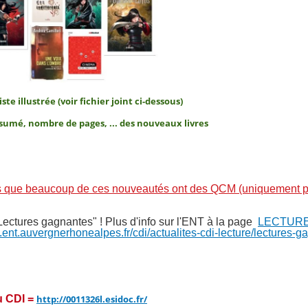
ste illustrée (voir fichier joint ci-dessous)
sumé, nombre de pages, ... des nouveaux livres
s que beaucoup de ces nouveautés ont des QCM (uniquement p
Lectures gagnantes" ! Plus d'info sur l'ENT à la page
LECTUR
re.ent.auvergnerhonealpes.fr/cdi/actualites-cdi-lecture/lectures-g
du CDI =
http://0011326l.esidoc.fr/