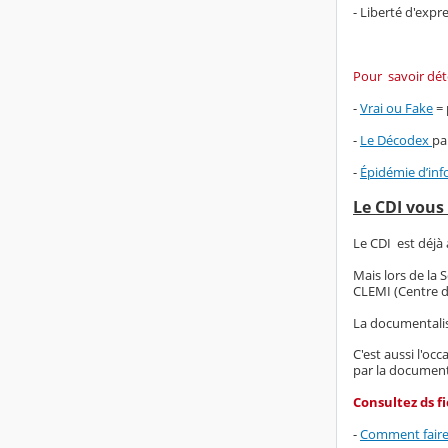
- Liberté d'expr
Pour savoir dét
-
Vrai ou Fake
= 
-
Le Décodex
pa
-
Épidémie d’in
Le CDI vous
Le CDI est déjà
Mais lors de la 
CLEMI (Centre d
La documentali
C'est aussi l'oc
par la documenta
Consultez ds f
-
Comment faire l