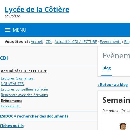
Panneau de gestion des cookies
Lycée de la Côtière
Menu de la rubrique
Contenu
La Boisse
MENU
Vous êtes ici :
Accueil
›
CDI
›
Actualités CDI / LECTURE
›
Evènements
›
Blo
Evènem
CDI
Blog
Actualités CDI / LECTURE
Lectures Gagnantes
NOUVEAUTES
‹
Retour au blog
Lectures conseillées au lycée
Rencontre avec des écrivains
Semaine
Evènements
Expo au CDI
Par admin Cosiall
ESIDOC = rechercher des documents
Fiches outils