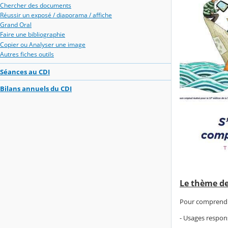
Chercher des documents
Réussir un exposé / diaporama / affiche
Grand Oral
Faire une bibliographie
Copier ou Analyser une image
Autres fiches outils
Séances au CDI
Bilans annuels du CDI
Le thème de
Pour comprendre
- Usages respon