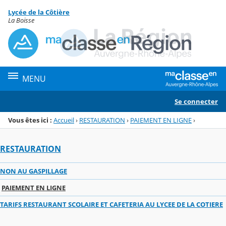
Panneau de gestion des cookies
Lycée de la Côtière
Menu de la rubrique
Contenu
La Boisse
MENU
Se connecter
Vous êtes ici :
Accueil
›
RESTAURATION
›
PAIEMENT EN LIGNE
›
RESTAURATION
NON AU GASPILLAGE
PAIEMENT EN LIGNE
TARIFS RESTAURANT SCOLAIRE ET CAFETERIA AU LYCEE DE LA COTIERE