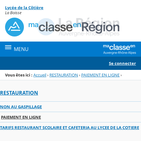
Panneau de gestion des cookies
Lycée de la Côtière
Menu de la rubrique
Contenu
La Boisse
MENU
Se connecter
Vous êtes ici :
Accueil
›
RESTAURATION
›
PAIEMENT EN LIGNE
›
RESTAURATION
NON AU GASPILLAGE
PAIEMENT EN LIGNE
TARIFS RESTAURANT SCOLAIRE ET CAFETERIA AU LYCEE DE LA COTIERE