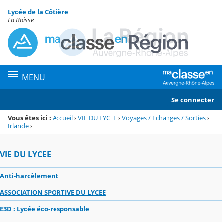
Panneau de gestion des cookies
Lycée de la Côtière
Menu de la rubrique
Contenu
La Boisse
MENU
Se connecter
Vous êtes ici :
Accueil
›
VIE DU LYCEE
›
Voyages / Echanges / Sorties
›
Irlande
›
VIE DU LYCEE
Anti-harcèlement
ASSOCIATION SPORTIVE DU LYCEE
E3D : Lycée éco-responsable