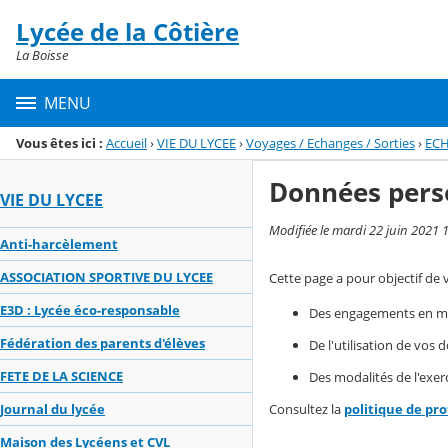
Panneau de gestion des cookies
Lycée de la Côtière
Menu de la rubrique
Contenu
La Boisse
MENU
Vous êtes ici :
Accueil
›
VIE DU LYCEE
›
Voyages / Echanges / Sorties
›
EC
Données pers
VIE DU LYCEE
Modifiée le mardi 22 juin 2021 
Anti-harcèlement
ASSOCIATION SPORTIVE DU LYCEE
Cette page a pour objectif de 
E3D : Lycée éco-responsable
Des engagements en mat
Fédération des parents d'élèves
De l'utilisation de vos
FETE DE LA SCIENCE
Des modalités de l'exerc
Consultez la
politique de pr
Journal du lycée
Maison des Lycéens et CVL