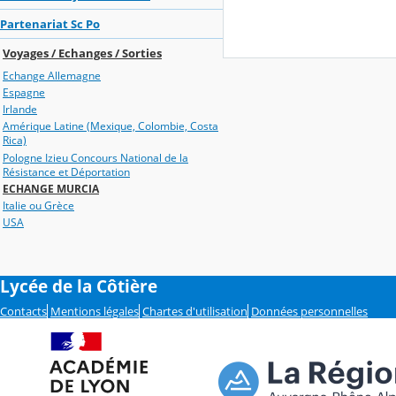
Partenariat Sc Po
Voyages / Echanges / Sorties
Echange Allemagne
Espagne
Irlande
Amérique Latine (Mexique, Colombie, Costa
Rica)
Pologne Izieu Concours National de la
Résistance et Déportation
ECHANGE MURCIA
Italie ou Grèce
USA
Lycée de la Côtière
Contacts
Mentions légales
Chartes d'utilisation
Données personnelles