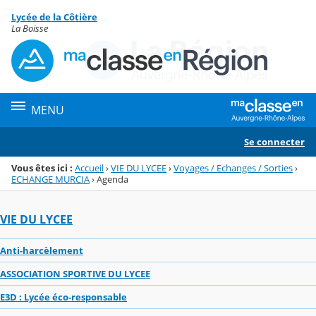
Panneau de gestion des cookies
Lycée de la Côtière
Menu de la rubrique
Contenu
La Boisse
MENU
Se connecter
Vous êtes ici :
Accueil
›
VIE DU LYCEE
›
Voyages / Echanges / Sorties
›
ECHANGE MURCIA
›
Agenda
VIE DU LYCEE
Anti-harcèlement
ASSOCIATION SPORTIVE DU LYCEE
E3D : Lycée éco-responsable