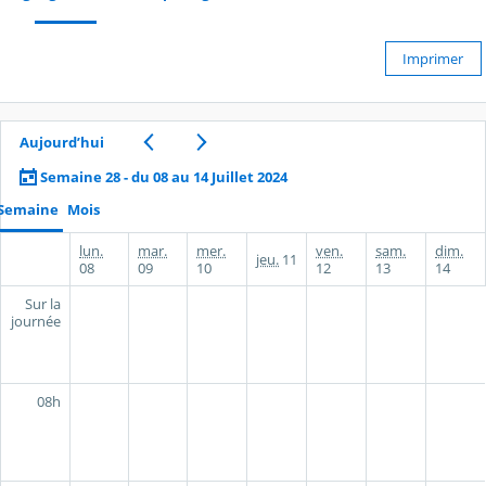
Imprimer
Aujourd’hui
Semaine 28 - du 08 au 14 Juillet 2024
Semaine
Mois
lun.
mar.
mer.
ven.
sam.
dim.
jeu.
11
08
09
10
12
13
14
Sur la
journée
08h