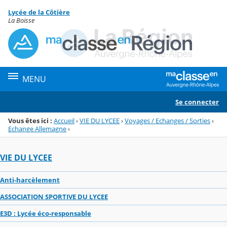
Panneau de gestion des cookies
Lycée de la Côtière
Menu de la rubrique
Contenu
La Boisse
MENU
Se connecter
Vous êtes ici :
Accueil
›
VIE DU LYCEE
›
Voyages / Echanges / Sorties
›
Echange Allemagne
›
VIE DU LYCEE
Anti-harcèlement
ASSOCIATION SPORTIVE DU LYCEE
E3D : Lycée éco-responsable