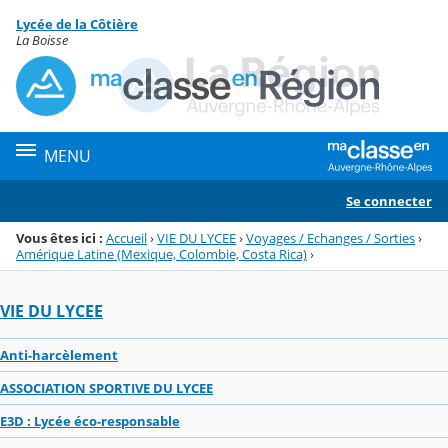
Panneau de gestion des cookies
Lycée de la Côtière
Menu de la rubrique
Contenu
La Boisse
MENU
Se connecter
Vous êtes ici :
Accueil
›
VIE DU LYCEE
›
Voyages / Echanges / Sorties
›
Amérique Latine (Mexique, Colombie, Costa Rica)
›
VIE DU LYCEE
Anti-harcèlement
ASSOCIATION SPORTIVE DU LYCEE
E3D : Lycée éco-responsable