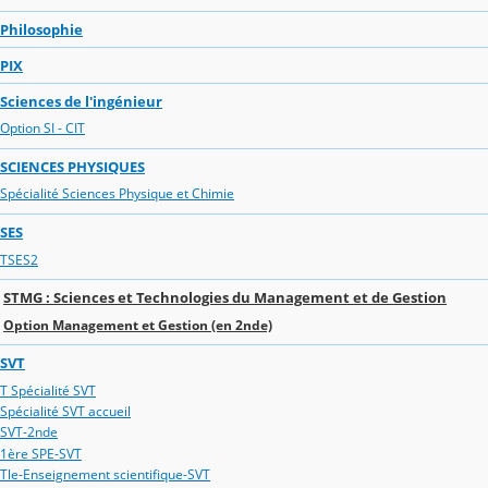
Philosophie
PIX
Sciences de l'ingénieur
Option SI - CIT
SCIENCES PHYSIQUES
Spécialité Sciences Physique et Chimie
SES
TSES2
STMG : Sciences et Technologies du Management et de Gestion
Option Management et Gestion (en 2nde)
SVT
T Spécialité SVT
Spécialité SVT accueil
SVT-2nde
1ère SPE-SVT
Tle-Enseignement scientifique-SVT