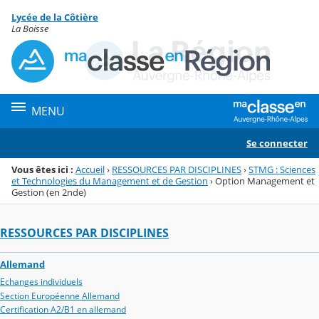
Panneau de gestion des cookies
Lycée de la Côtière
Menu de la rubrique
Contenu
La Boisse
MENU
Se connecter
Vous êtes ici :
Accueil
›
RESSOURCES PAR DISCIPLINES
›
STMG : Sciences
et Technologies du Management et de Gestion
›
Option Management et
Gestion (en 2nde)
RESSOURCES PAR DISCIPLINES
Allemand
Echanges individuels
Section Européenne Allemand
Certification A2/B1 en allemand