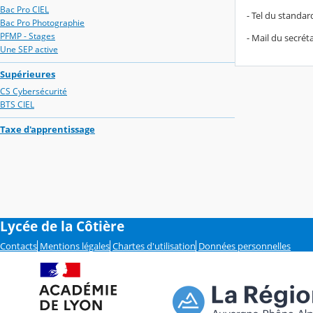
Bac Pro CIEL
- Tel du standard
Bac Pro Photographie
PFMP - Stages
- Mail du secrét
Une SEP active
Supérieures
CS Cybersécurité
BTS CIEL
Taxe d'apprentissage
Lycée de la Côtière
Contacts
Mentions légales
Chartes d'utilisation
Données personnelles