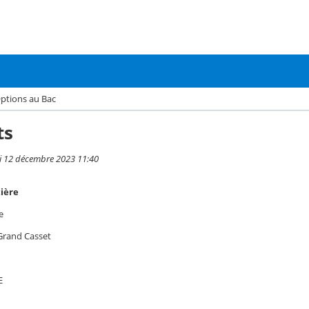
Options au Bac
ts
di 12 décembre 2023 11:40
tière
e
Grand Casset
E