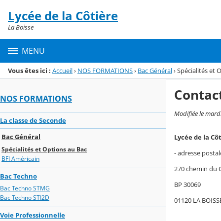
Panneau de gestion des cookies
Lycée de la Côtière
Menu de la rubrique
Contenu
La Boisse
MENU
Vous êtes ici :
Accueil
›
NOS FORMATIONS
›
Bac Général
›
Spécialités et 
Contac
NOS FORMATIONS
Modifiée le mar
La classe de Seconde
Bac Général
Lycée de la Cô
Spécialités et Options au Bac
- adresse postal
BFI Américain
270 chemin du 
Bac Techno
BP 30069
Bac Techno STMG
Bac Techno STI2D
01120 LA BOISS
Voie Professionnelle