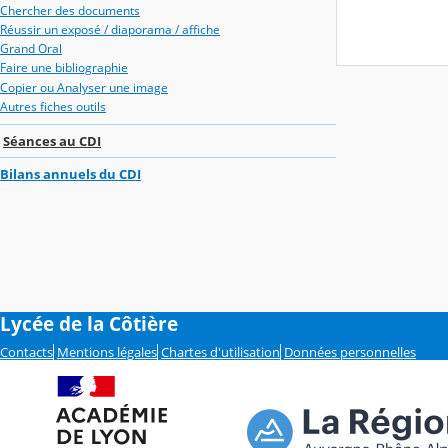
Chercher des documents
Réussir un exposé / diaporama / affiche
Grand Oral
Faire une bibliographie
Copier ou Analyser une image
Autres fiches outils
Séances au CDI
Bilans annuels du CDI
Lycée de la Côtière
Contacts
Mentions légales
Chartes d'utilisation
Données personnelles