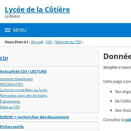
Panneau de gestion des cookies
Lycée de la Côtière
Menu de la rubrique
Contenu
La Boisse
MENU
Vous êtes ici :
Accueil
›
CDI
›
Séances au CDI
›
Donnée
CDI
Modifiée le mard
Actualités CDI / LECTURE
Lectures Gagnantes
Cette page a pou
NOUVEAUTES
Lectures conseillées au lycée
Des enga
Rencontre avec des écrivains
De l'util
Evènements
Expo au CDI
Des modal
ESIDOC = rechercher des documents
Consultez la
po
Fiches outils