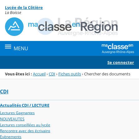
Panneau de gestion des cookies
Lycée de la Côtière
Menu de la rubrique
Contenu
La Boisse
MENU
Se connecter
Vous êtes ici :
Accueil
›
CDI
›
Fiches outils
›
Chercher des documents
CDI
Actualités CDI / LECTURE
Lectures Gagnantes
NOUVEAUTES
Lectures conseillées au lycée
Rencontre avec des écrivains
Evènements