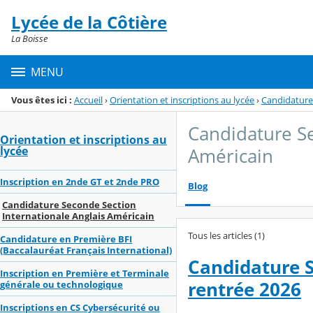
Panneau de gestion des cookies
Lycée de la Côtière
Menu de la rubrique
Contenu
La Boisse
MENU
Vous êtes ici :
Accueil
›
Orientation et inscriptions au lycée
›
Candidature 
Candidature Se
Orientation et inscriptions au
lycée
Américain
Inscription en 2nde GT et 2nde PRO
Blog
Candidature Seconde Section
Internationale Anglais Américain
Tous les articles (1)
Candidature en Première BFI
(Baccalauréat Français International)
Candidature S
Inscription en Première et Terminale
rentrée 2026
générale ou technologique
Inscriptions en CS Cybersécurité ou