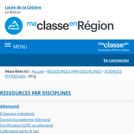
Panneau de gestion des cookies
Lycée de la Côtière
Menu de la rubrique
Contenu
La Boisse
MENU
Se connecter
Vous êtes ici :
Accueil
›
RESSOURCES PAR DISCIPLINES
›
SCIENCES
PHYSIQUES
›
Blog
RESSOURCES PAR DISCIPLINES
Allemand
Echanges individuels
Section Européenne Allemand
Certification A2/B1 en allemand
L'allemand après le bac