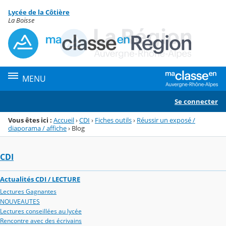
Panneau de gestion des cookies
Lycée de la Côtière
Menu de la rubrique
Contenu
La Boisse
MENU
Se connecter
Vous êtes ici :
Accueil
›
CDI
›
Fiches outils
›
Réussir un exposé /
diaporama / affiche
›
Blog
CDI
Actualités CDI / LECTURE
Lectures Gagnantes
NOUVEAUTES
Lectures conseillées au lycée
Rencontre avec des écrivains