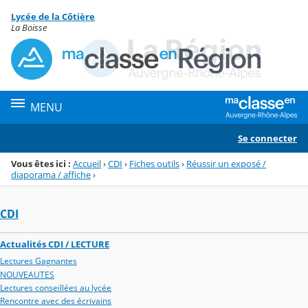
Panneau de gestion des cookies
Lycée de la Côtière
Menu de la rubrique
Contenu
La Boisse
MENU
Se connecter
Vous êtes ici :
Accueil
›
CDI
›
Fiches outils
›
Réussir un exposé /
diaporama / affiche
›
CDI
Actualités CDI / LECTURE
Lectures Gagnantes
NOUVEAUTES
Lectures conseillées au lycée
Rencontre avec des écrivains