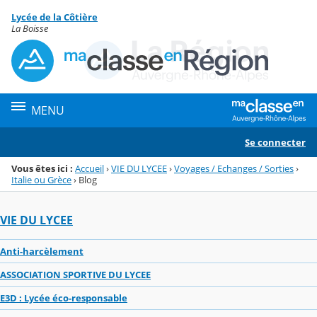
Panneau de gestion des cookies
Lycée de la Côtière
Menu de la rubrique
Contenu
La Boisse
MENU
Se connecter
Vous êtes ici :
Accueil
›
VIE DU LYCEE
›
Voyages / Echanges / Sorties
›
Italie ou Grèce
›
Blog
VIE DU LYCEE
Anti-harcèlement
ASSOCIATION SPORTIVE DU LYCEE
E3D : Lycée éco-responsable