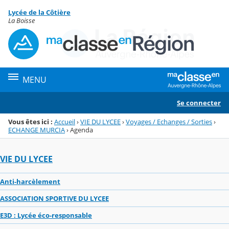
Panneau de gestion des cookies
Lycée de la Côtière
Menu de la rubrique
Contenu
La Boisse
MENU
Se connecter
Vous êtes ici :
Accueil
›
VIE DU LYCEE
›
Voyages / Echanges / Sorties
›
ECHANGE MURCIA
›
Agenda
VIE DU LYCEE
Anti-harcèlement
ASSOCIATION SPORTIVE DU LYCEE
E3D : Lycée éco-responsable