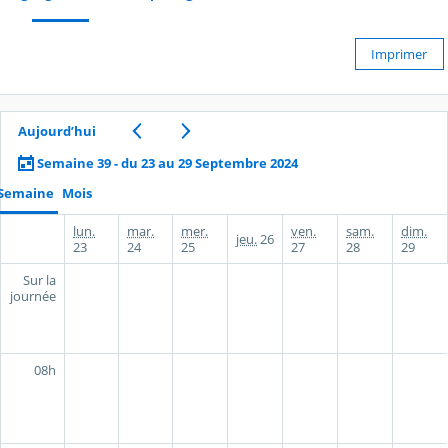
Imprimer
Aujourd’hui
Semaine 39 - du 23 au 29 Septembre 2024
Semaine
Mois
lun.
mar.
mer.
ven.
sam.
dim.
jeu.
26
23
24
25
27
28
29
Sur la
journée
08h