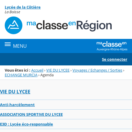
Panneau de gestion des cookies
Lycée de la Côtière
Menu de la rubrique
Contenu
La Boisse
MENU
Se connecter
Vous êtes ici :
Accueil
›
VIE DU LYCEE
›
Voyages / Echanges / Sorties
›
ECHANGE MURCIA
›
Agenda
VIE DU LYCEE
Anti-harcèlement
ASSOCIATION SPORTIVE DU LYCEE
E3D : Lycée éco-responsable