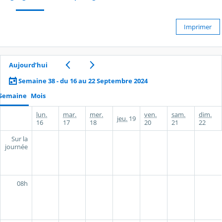
Imprimer
Aujourd’hui
Semaine 38 - du 16 au 22 Septembre 2024
Semaine
Mois
lun.
mar.
mer.
ven.
sam.
dim.
jeu.
19
16
17
18
20
21
22
Sur la
journée
08h