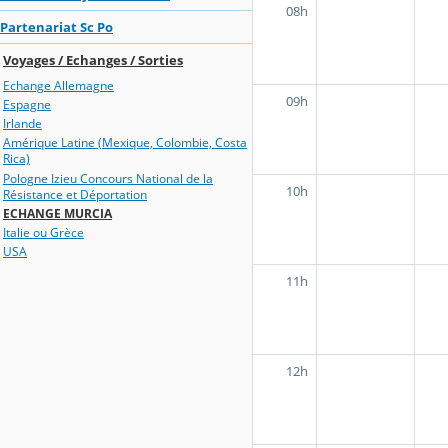
08h
Partenariat Sc Po
Voyages / Echanges / Sorties
Echange Allemagne
09h
Espagne
Irlande
Amérique Latine (Mexique, Colombie, Costa
Rica)
Pologne Izieu Concours National de la
10h
Résistance et Déportation
ECHANGE MURCIA
Italie ou Grèce
USA
11h
12h