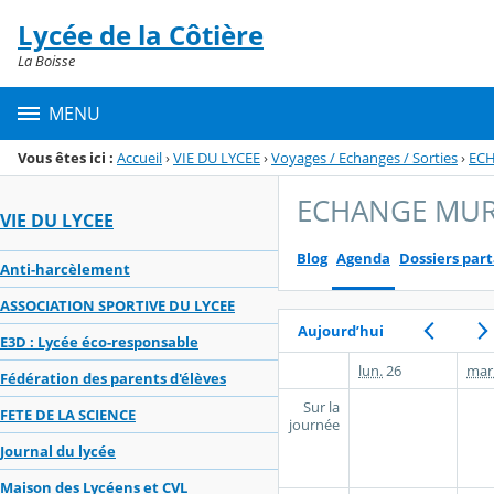
Panneau de gestion des cookies
Lycée de la Côtière
Menu de la rubrique
Contenu
La Boisse
MENU
Vous êtes ici :
Accueil
›
VIE DU LYCEE
›
Voyages / Echanges / Sorties
›
EC
ECHANGE MUR
VIE DU LYCEE
Blog
Agenda
Dossiers par
Anti-harcèlement
ASSOCIATION SPORTIVE DU LYCEE
Aujourd’hui
E3D : Lycée éco-responsable
lun.
26
mar
Fédération des parents d'élèves
Sur la
FETE DE LA SCIENCE
journée
Journal du lycée
Maison des Lycéens et CVL