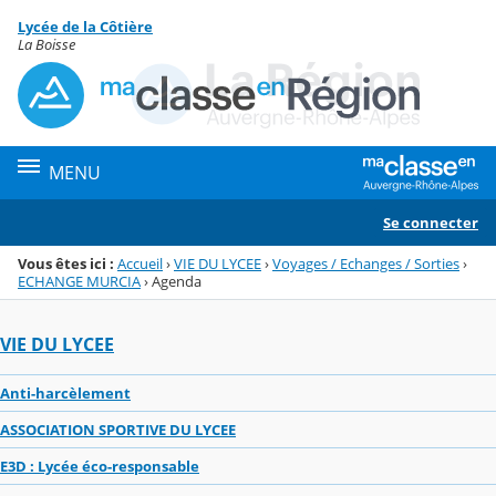
Panneau de gestion des cookies
Lycée de la Côtière
Menu de la rubrique
Contenu
La Boisse
MENU
Se connecter
Vous êtes ici :
Accueil
›
VIE DU LYCEE
›
Voyages / Echanges / Sorties
›
ECHANGE MURCIA
›
Agenda
VIE DU LYCEE
Anti-harcèlement
ASSOCIATION SPORTIVE DU LYCEE
E3D : Lycée éco-responsable