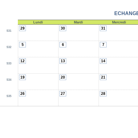
ECHANGE 
Lundi
Mardi
Mercredi
29
30
31
S31
5
6
7
S32
12
13
14
S33
19
20
21
S34
26
27
28
S35