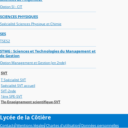
Option SI - CIT
SCIENCES PHYSIQUES
Spécialité Sciences Physique et Chimie
SES
TSES2
STMG : Sciences et Technologies du Management et
de Gestion
Option Management et Gestion (en 2nde)
SVT
T Spécialité SVT
Spécialité SVT accueil
SVT-2nde
1ère SPE-SVT
Tle-Enseignement scientifique-SVT
Lycée de la Côtière
Contacts
Mentions légales
Chartes d'utilisation
Données personnelles