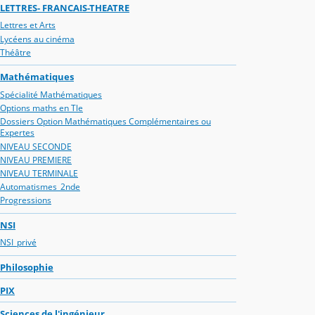
LETTRES- FRANCAIS-THEATRE
Lettres et Arts
Lycéens au cinéma
Théâtre
Mathématiques
Spécialité Mathématiques
Options maths en Tle
Dossiers Option Mathématiques Complémentaires ou
Expertes
NIVEAU SECONDE
NIVEAU PREMIERE
NIVEAU TERMINALE
Automatismes_2nde
Progressions
NSI
NSI_privé
Philosophie
PIX
Sciences de l'ingénieur