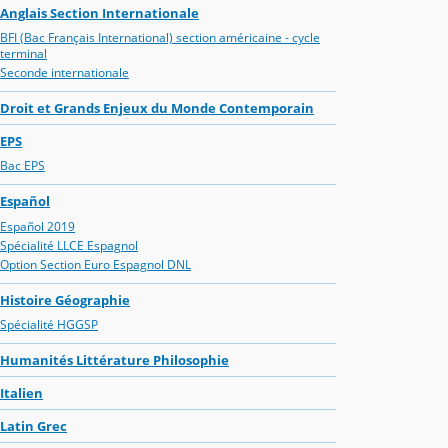
Anglais Section Internationale
BFI (Bac Français International) section américaine - cycle
terminal
Seconde internationale
Droit et Grands Enjeux du Monde Contemporain
EPS
Bac EPS
Español
Español 2019
Spécialité LLCE Espagnol
Option Section Euro Espagnol DNL
Histoire Géographie
Spécialité HGGSP
Humanités Littérature Philosophie
Italien
Latin Grec