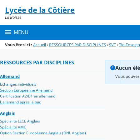
Panneau de gestion des cookies
Lycée de la Côtière
Menu de la rubrique
Contenu
La Boisse
MENU
Vous êtes ici :
Accueil
›
RESSOURCES PAR DISCIPLINES
›
SVT
›
Tle-Enseig
RESSOURCES PAR DISCIPLINES
Aucun élém
Allemand
Vous pouvez 
Echanges individuels
Section Européenne Allemand
Certification A2/B1 en allemand
L'allemand après le bac
Anglais
Spécialité LLCE Anglais
Spécialité AMC
Option Section Européenne Anglais (DNL Anglais)