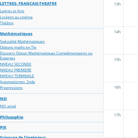
LETTRES- FRANCAIS-THEATRE
13h
Lettres et Arts
Lycéens au cinéma
Théâtre
14h
Mathématiques
Spécialité Mathématiques
Options maths en Tle
Dossiers Option Mathématiques Complémentaires ou
Expertes
15h
NIVEAU SECONDE
NIVEAU PREMIERE
NIVEAU TERMINALE
Automatismes_2nde
16h
Progressions
NSI
NSI_privé
17h
Philosophie
PIX
Sciences de l'ingénieur