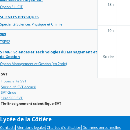
18h
Option SI - CIT
SCIENCES PHYSIQUES
Spécialité Sciences Physique et Chimie
19h
SES
TSES2
STMG : Sciences et Technologies du Management et
Soirée
de Gestion
Option Management et Gestion (en 2nde)
SVT
T Spécialité SVT
Spécialité SVT accueil
SVT-2nde
1ère SPE-SVT
Tle-Enseignement scientifique-SVT
Lycée de la Côtière
Contacts
Mentions légales
Chartes d'utilisation
Données personnelles