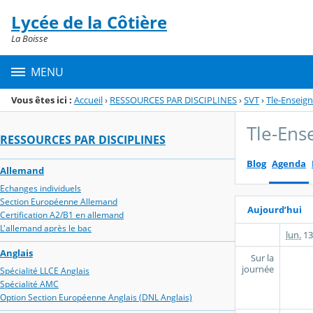
Panneau de gestion des cookies
Lycée de la Côtière
Menu de la rubrique
Contenu
La Boisse
MENU
Vous êtes ici :
Accueil
›
RESSOURCES PAR DISCIPLINES
›
SVT
›
Tle-Enseig
Tle-Ens
RESSOURCES PAR DISCIPLINES
Blog
Agenda
Allemand
Echanges individuels
Section Européenne Allemand
Aujourd’hui
Certification A2/B1 en allemand
L'allemand après le bac
lun.
13
Anglais
Sur la
journée
Spécialité LLCE Anglais
Spécialité AMC
Option Section Européenne Anglais (DNL Anglais)