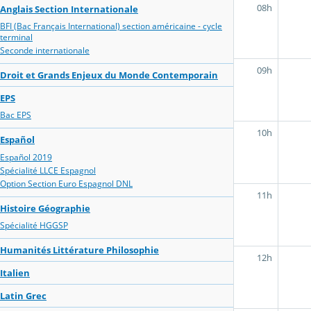
08h
Anglais Section Internationale
BFI (Bac Français International) section américaine - cycle
terminal
Seconde internationale
09h
Droit et Grands Enjeux du Monde Contemporain
EPS
Bac EPS
10h
Español
Español 2019
Spécialité LLCE Espagnol
Option Section Euro Espagnol DNL
11h
Histoire Géographie
Spécialité HGGSP
Humanités Littérature Philosophie
12h
Italien
Latin Grec