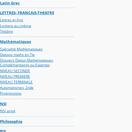
Latin Grec
LETTRES- FRANCAIS-THEATRE
Lettres et Arts
Lycéens au cinéma
Théâtre
Mathématiques
Spécialité Mathématiques
Options maths en Tle
Dossiers Option Mathématiques
Complémentaires ou Expertes
NIVEAU SECONDE
NIVEAU PREMIERE
NIVEAU TERMINALE
Automatismes_2nde
Progressions
NSI
NSI_privé
Philosophie
PIX