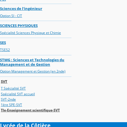
Sciences de l'ingénieur
Option SI - CIT
SCIENCES PHYSIQUES
Spécialité Sciences Physique et Chimie
SES
TSES2
STMG : Sciences et Technologies du
Management et de Gestion
Option Management et Gestion (en 2nde)
SVT
T Spécialité SVT
Spécialité SVT accueil
SVT-2nde
1ère SPE-SVT
Tle-Enseignement scientifique-SVT
Lycée de la Côtière