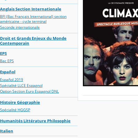
Anglais Section Internationale
BFI (Bac Français International) section
américaine - cycle terminal
Seconde internationale
Droit et Grands Enjeux du Monde
Contemporain
EPS
Bac EPS
Español
Español 2019
Spécialité LLCE Espagnol
Option Section Euro Espagnol DNL
Histoire Géographie
Spécialité HGGSP
Humanités Littérature Philosophie
Italien