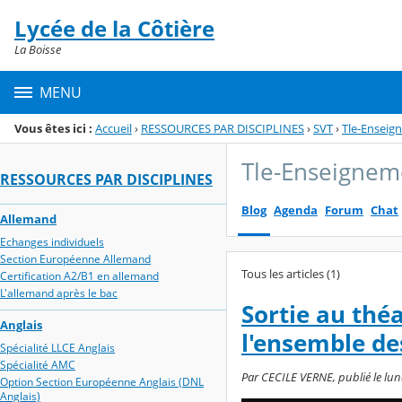
Panneau de gestion des cookies
Lycée de la Côtière
Menu de la rubrique
Contenu
La Boisse
MENU
Vous êtes ici :
Accueil
›
RESSOURCES PAR DISCIPLINES
›
SVT
›
Tle-Enseig
Tle-Enseigneme
RESSOURCES PAR DISCIPLINES
Blog
Agenda
Forum
Chat
Allemand
Echanges individuels
Section Européenne Allemand
Tous les articles (1)
Certification A2/B1 en allemand
L'allemand après le bac
Sortie au thé
Anglais
l'ensemble de
Spécialité LLCE Anglais
Spécialité AMC
Par CECILE VERNE, publié le lun
Option Section Européenne Anglais (DNL
Anglais)