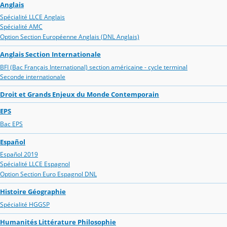
Anglais
Spécialité LLCE Anglais
Spécialité AMC
Option Section Européenne Anglais (DNL Anglais)
Anglais Section Internationale
BFI (Bac Français International) section américaine - cycle terminal
Seconde internationale
Droit et Grands Enjeux du Monde Contemporain
EPS
Bac EPS
Español
Español 2019
Spécialité LLCE Espagnol
Option Section Euro Espagnol DNL
Histoire Géographie
Spécialité HGGSP
Humanités Littérature Philosophie