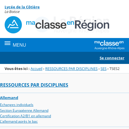
Panneau de gestion des cookies
Lycée de la Côtière
Menu de la rubrique
Contenu
La Boisse
MENU
Se connecter
Vous êtes ici :
Accueil
›
RESSOURCES PAR DISCIPLINES
›
SES
›
TSES2
RESSOURCES PAR DISCIPLINES
Allemand
Echanges individuels
Section Européenne Allemand
Certification A2/B1 en allemand
L'allemand après le bac