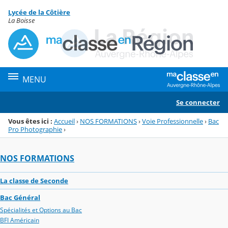
Panneau de gestion des cookies
Lycée de la Côtière
Menu de la rubrique
Contenu
La Boisse
MENU
Se connecter
Vous êtes ici :
Accueil
›
NOS FORMATIONS
›
Voie Professionnelle
›
Bac
Pro Photographie
›
NOS FORMATIONS
La classe de Seconde
Bac Général
Spécialités et Options au Bac
BFI Américain