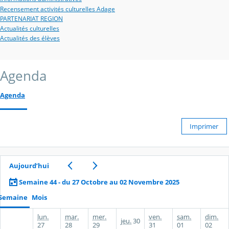
Recensement activités culturelles Adage
PARTENARIAT REGION
Actualités culturelles
Actualités des élèves
Agenda
Agenda
Imprimer
Aujourd’hui
Semaine 44 - du 27 Octobre au 02 Novembre 2025
Semaine
Mois
lun.
mar.
mer.
ven.
sam.
dim.
jeu.
30
27
28
29
31
01
02