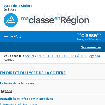
Panneau de gestion des cookies
Lycée de la Côtière
Menu de la rubrique
Contenu
La Boisse
MENU
Se connecter
Vous êtes ici :
Accueil
›
EN DIRECT DU LYCEE DE LA CÔTIERE
›
Agenda
›
Agenda
EN DIRECT DU LYCEE DE LA CÔTIERE
Le lycée dans la presse
Agenda
Actualités et Infos administratives
Informations administratives